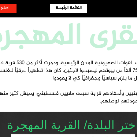
القائمة الرئيسة
القائمة الرئيسة
اصنع 
لقرى المهجرة
13 ألف فلسطيني، وهجر أكثر من 750 ألفاً من بيوتهم ليصبحوا لاجئين. كان هذا تطهيراً ع
 يلزم سياسيّاً وجغرافيّاً كي لا يعودوا.
سطينيين وأحفادهم قرابة سبعة ملايين فلسطيني؛ يعيش كثير من
 عودتهم لوطنهم.