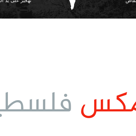
مكس
فلسطي