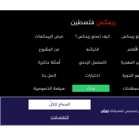
ريمكس
فلسطين
ع ريمكس
كيف تصنع ريمكس؟
عرض الريمكسات
الأفلام
الخرائط
عن المشروع
ى المهجرة
التسلسل الزمني
أسئلة متكررة
ور الجوية
اختبارات
اتصل بنا
مصطلحات
سياسة الخصوصية
سياسة ملفات تعريف
السماح للكلّ
الارتباط
يار تخصيص تفضيلاتك.
تعرّف
التفضيلات
تفضيلات ملفات تعريف
الارتباط