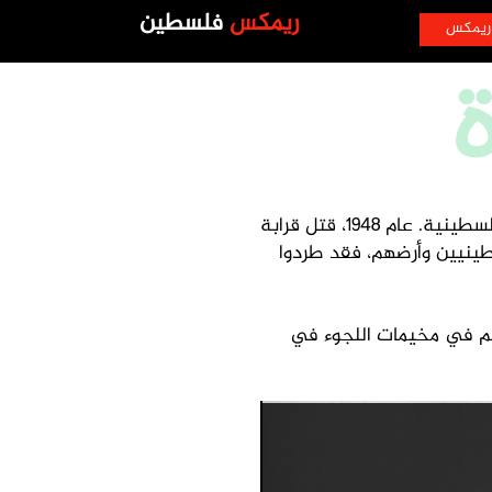
ريمكس
فلسطين
ريمكس
من أجل خلق دولة إسرائيل، هاجمت القوات الصهيونية المدن الرئيسية، ودمرت أكثر من 530 قرية فلسطينية. عام 1948، قتل قرابة
رقيّاً للفلسطينيين وأرضهم، فقد طردوا
هم في مخيمات اللجوء في